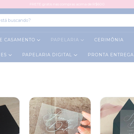
FRETE grátis nas compras acima de R$600
DE CASAMENTO
PAPELARIA
CERIMÔNIA
RES
PAPELARIA DIGITAL
PRONTA ENTREG