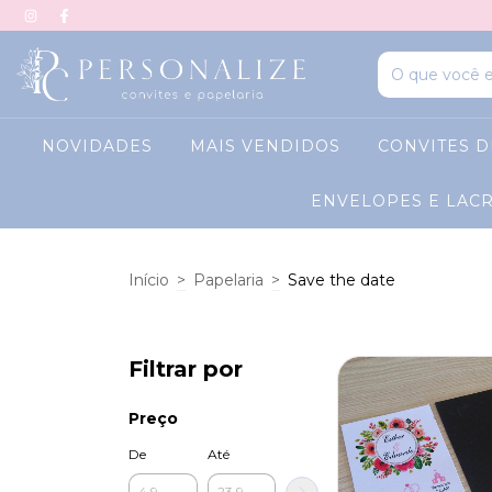
NOVIDADES
MAIS VENDIDOS
CONVITES 
ENVELOPES E LAC
Início
>
Papelaria
>
Save the date
Filtrar por
Preço
De
Até