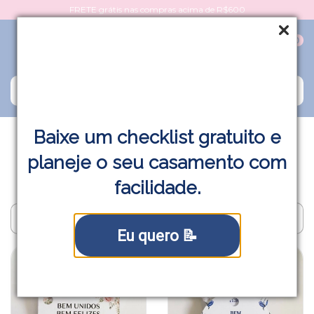
FRETE grátis nas compras acima de R$600
0
Baixe um checklist gratuito e
Início
>
Papelaria
>
Tags para lembranças
planeje o seu casamento com
Tags para lembranças
facilidade.
Filtrar
Eu quero 📝