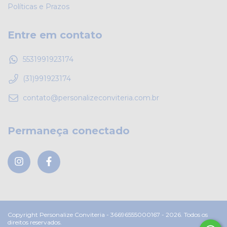
Políticas e Prazos
Entre em contato
5531991923174
(31)991923174
contato@personalizeconviteria.com.br
Permaneça conectado
Copyright Personalize Conviteria - 36696555000167 - 2026. Todos os
direitos reservados.