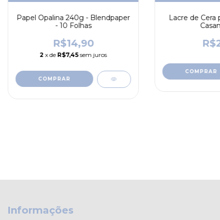
Papel Opalina 240g - Blendpaper
Lacre de Cera 
- 10 Folhas
Casa
R$14,90
R$2
2
x de
R$7,45
sem juros
COMPRAR
Informações