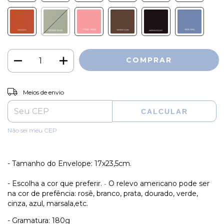
ALTERAR CEP
Entregas para o CEP:
Meios de envio
CALCULAR
Não sei meu CEP
- Tamanho do Envelope:
17x23,5cm.
- Escolha a cor que preferir.
O relevo americano pode ser
-
na cor de prefência: rosê, branco, prata, dourado, verde,
cinza, azul, marsala,etc.
- Gramatura: 180g