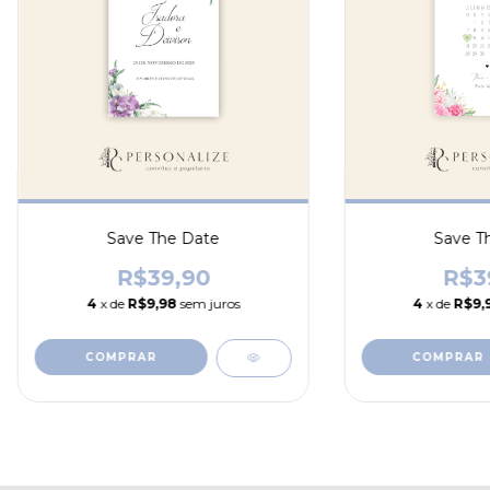
Save The Date
Save T
R$39,90
R$3
4
x de
R$9,98
sem juros
4
x de
R$9,