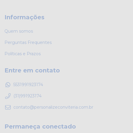
Informações
Quem somos
Perguntas Frequentes
Políticas e Prazos
Entre em contato
5531991923174
(31)991923174
contato@personalizeconviteria.com.br
Permaneça conectado