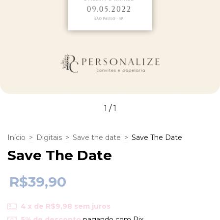
1
/
1
Início
>
Digitais
>
Save the date
>
Save The Date
Save The Date
R$39,90
4
x de
R$9,98
sem juros
5% de desconto
pagando com Pix