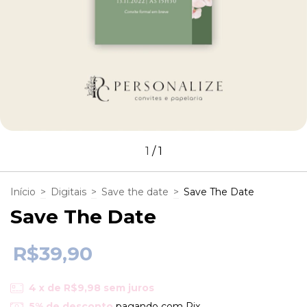
1
/
1
Início
>
Digitais
>
Save the date
>
Save The Date
Save The Date
R$39,90
4
x de
R$9,98
sem juros
5% de desconto
pagando com Pix