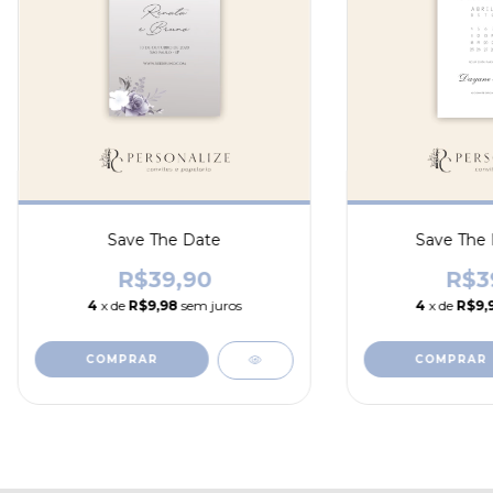
Save The Date
Save The
R$39,90
R$3
4
x de
R$9,98
sem juros
4
x de
R$9,