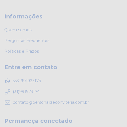
Informações
Quem somos
Perguntas Frequentes
Políticas e Prazos
Entre em contato
5531991923174
(31)991923174
contato@personalizeconviteria.com.br
Permaneça conectado