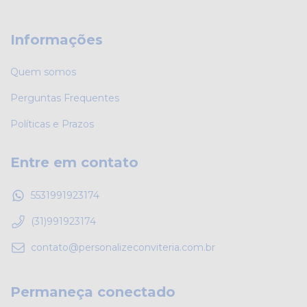
Informações
Quem somos
Perguntas Frequentes
Políticas e Prazos
Entre em contato
5531991923174
(31)991923174
contato@personalizeconviteria.com.br
Permaneça conectado