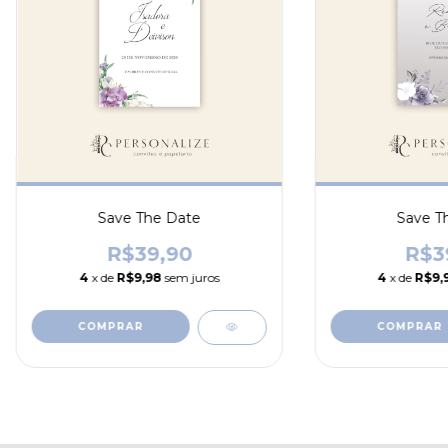
Save The Date
Save T
R$39,90
R$3
4
x de
R$9,98
sem juros
4
x de
R$9,