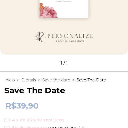
1
/
1
Início
>
Digitais
>
Save the date
>
Save The Date
Save The Date
R$39,90
4
x de
R$9,98
sem juros
5% de desconto
pagando com Pix