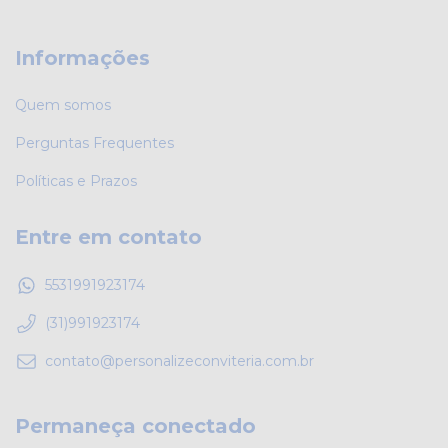
Informações
Quem somos
Perguntas Frequentes
Políticas e Prazos
Entre em contato
5531991923174
(31)991923174
contato@personalizeconviteria.com.br
Permaneça conectado