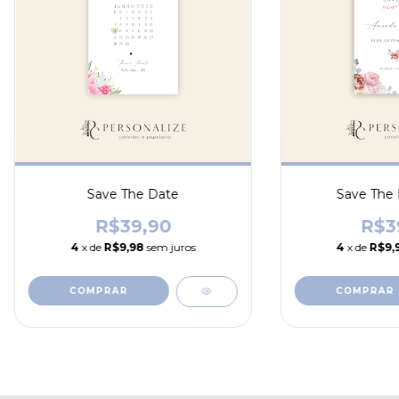
Save The Date
Save The
R$39,90
R$3
4
x de
R$9,98
sem juros
4
x de
R$9,